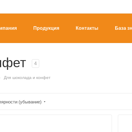
мпания
Продукция
Контакты
База з
нфет
4
—
Для шоколада и конфет
лярности (убывание)