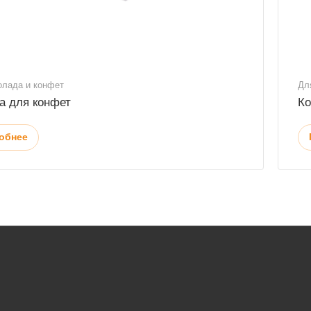
олада и конфет
Дл
а для конфет
Ко
обнее