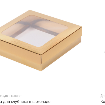
олада и конфет
Дл
а для клубники в шоколаде
Ко