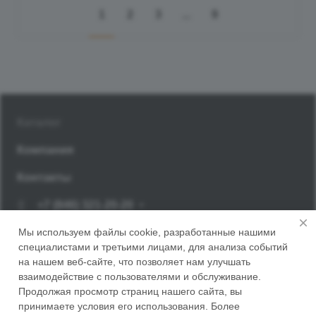
1
2
3
...
9
Каталог
Компания
Контакты
+7 (846) 321-20-20
Заказать звонок
Мы используем файлы cookie, разработанные нашими
специалистами и третьими лицами, для анализа событий
г. Самара, Корсунский переулок, 14
на нашем веб-сайте, что позволяет нам улучшать
взаимодействие с пользователями и обслуживание.
Продолжая просмотр страниц нашего сайта, вы
принимаете условия его использования. Более