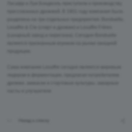
Лесафр и Луи Бондюэль приступили к производству
прессованных дрожжей. В 1901 году компания была
разделена на три отдельных предприятия: Bonduelle,
Lesaffre & Cie (спирт и дрожжи) и Lesaffre Frères
(сахарный завод и перегонка). Сегодня Bonduelle
является признанным игроком на рынке овощной
продукции.
Сама компания Lesaffre сегодня является мировым
лидером в ферментации, предлагая потребителям
дрожжи, закваски и стартовые культуры, заварные
пасты и улучшители
Назад к списку