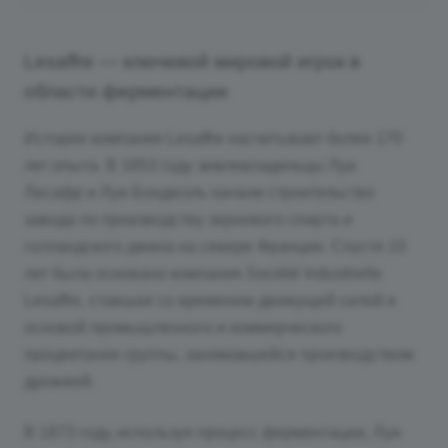
Lesaffre — ключевой мировой игрок в
области ферментации
История компании Lesaffre насчитывает более 170
лет опыта. В 1853 году землевладельцы Луи
Лесафр и Луи Бондюэль начали строительство
завода по производству зернового спирта и
голландского джина на севере Франции. Спустя 10
лет была основана компания Société Industrielle
Lesaffre, ставшая со временем движущей силой и
основой промышленного и коммерческого
процветания группы, занимавшейся производством
дрожжей.
В 1873 году, используя процесс ферментации, Луи