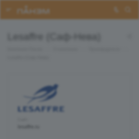
Lesaffre (Саф-Нева)
Компания Панэм
—
О компании
—
Производители
—
Lesaffre (Саф-Нева)
Сайт
lesaffre.ru